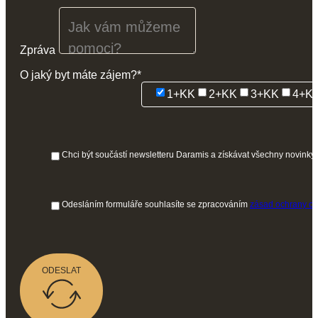
Zpráva
O jaký byt máte zájem?*
1+KK
2+KK
3+KK
4+K
Chci být součástí newsletteru Daramis a získávat všechny novinky
Odesláním formuláře souhlasíte se zpracováním
zásad ochrany os
ODESLAT