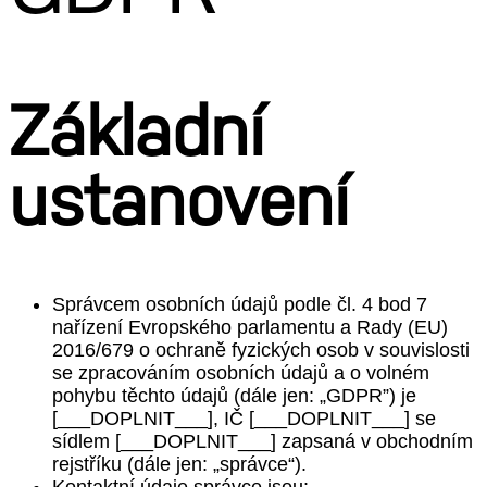
Základní
ustanovení
Správcem osobních údajů podle čl. 4 bod 7
nařízení Evropského parlamentu a Rady (EU)
2016/679 o ochraně fyzických osob v souvislosti
se zpracováním osobních údajů a o volném
pohybu těchto údajů (dále jen: „GDPR”) je
[___DOPLNIT___], IČ [___DOPLNIT___] se
sídlem [___DOPLNIT___] zapsaná v obchodním
rejstříku (dále jen: „správce“).