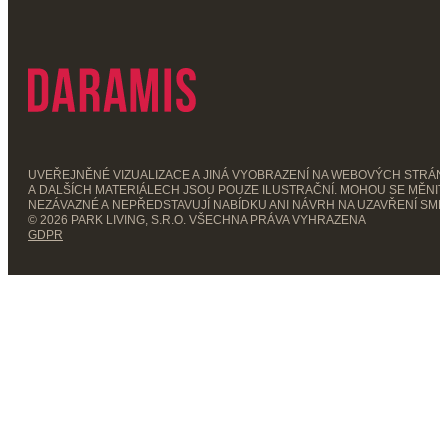
UVEŘEJNĚNÉ VIZUALIZACE A JINÁ VYOBRAZENÍ NA WEBOVÝCH STRÁ
A DALŠÍCH MATERIÁLECH JSOU POUZE ILUSTRAČNÍ. MOHOU SE MĚNIT,
NEZÁVAZNÉ A NEPŘEDSTAVUJÍ NABÍDKU ANI NÁVRH NA UZAVŘENÍ SML
© 2026 PARK LIVING, S.R.O. VŠECHNA PRÁVA VYHRAZENA
GDPR