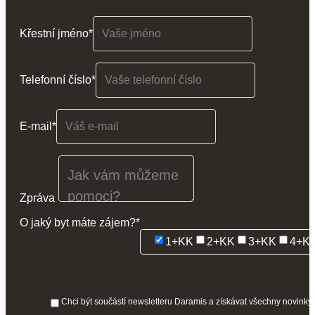
Letné
Křestní jméno*
Telefonní číslo*
E-mail*
Zpráva
O jaký byt máte zájem?*
1+KK
2+KK
3+KK
4+K
Chci být součástí newsletteru Daramis a získávat všechny novinky