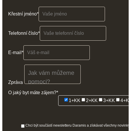
Letné
Křestní jméno*
Telefonní číslo*
E-mail*
Zpráva
O jaký byt máte zájem?*
1+KK
2+KK
3+KK
4+K
Chci být součástí newsletteru Daramis a získávat všechny novinky