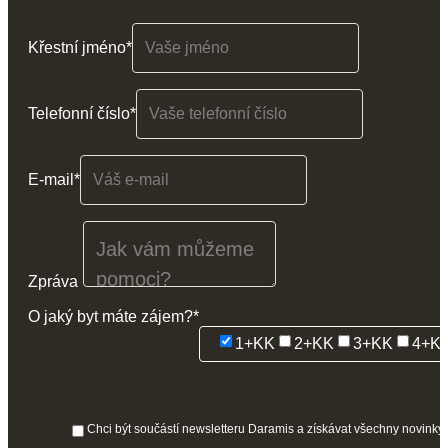
Letné
Křestní jméno*
Telefonní číslo*
E-mail*
Zpráva
O jaký byt máte zájem?*
1+KK
2+KK
3+KK
4+K
Chci být součástí newsletteru Daramis a získávat všechny novinky